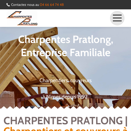
Contactez nous au
04 66 64 74 48
Accueil
Charpentes Pratlong,
Couverture
Entreprise Familiale
Zinguerie
Charpente
Contact
Charpentiers, couvreurs
à Nîmes depuis 1992.
CHARPENTES PRATLONG |