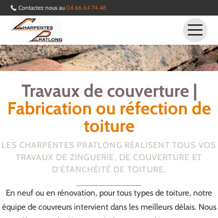
Contactez nous au
04 66 64 74 48
Accueil
Couverture
Travaux de couverture |
Zinguerie
Fabrication ou réfection de
Charpente
toiture
Contact
LES CHARPENTES PRATLONG RÉALISENT TOUS VOS
TRAVAUX DE ZINGUERIE, DE COUVERTURE ET
D'ÉTANCHÉITÉ DE TOITURE.
En neuf ou en rénovation, pour tous types de toiture, notre
équipe de couvreurs intervient dans les meilleurs délais. Nous